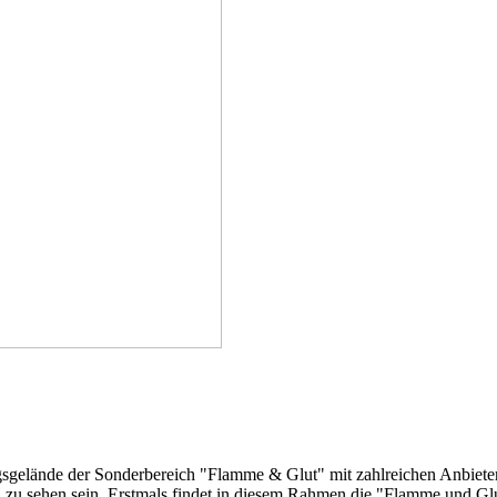
ngsgelände der Sonderbereich "Flamme & Glut" mit zahlreichen Anbiet
u sehen sein. Erstmals findet in diesem Rahmen die "Flamme und Glut"