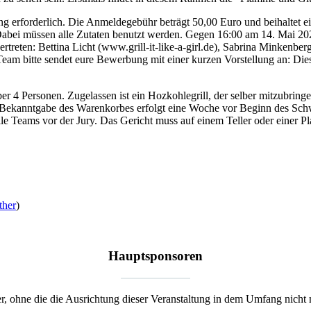
g erforderlich. Die Anmeldegebühr beträgt 50,00 Euro und beihaltet e
 Dabei müssen alle Zutaten benutzt werden. Gegen 16:00 am 14. Mai 20
 vertreten: Bettina Licht (www.grill-it-like-a-girl.de), Sabrina Mink
Team bitte sendet eure Bewerbung mit einer kurzen Vorstellung an:
Die
er 4 Personen. Zugelassen ist ein Hozkohlegrill, der selber mitzubrin
e Bekanntgabe des Warenkorbes erfolgt eine Woche vor Beginn des Sch
Teams vor der Jury. Das Gericht muss auf einem Teller oder einer Plat
ther
)
Hauptsponsoren
r, ohne die die Ausrichtung dieser Veranstaltung in dem Umfang nicht