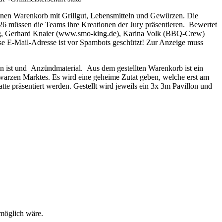
inen Warenkorb mit Grillgut, Lebensmitteln und Gewürzen. Die
26 müssen die Teams ihre Kreationen der Jury präsentieren. Bewertet
enberg, Gerhard Knaier (www.smo-king.de), Karina Volk (BBQ-Crew)
se E-Mail-Adresse ist vor Spambots geschützt! Zur Anzeige muss
gen ist und Anzündmaterial. Aus dem gestellten Warenkorb ist ein
warzen Marktes. Es wird eine geheime Zutat geben, welche erst am
te präsentiert werden. Gestellt wird jeweils ein 3x 3m Pavillon und
 möglich wäre.