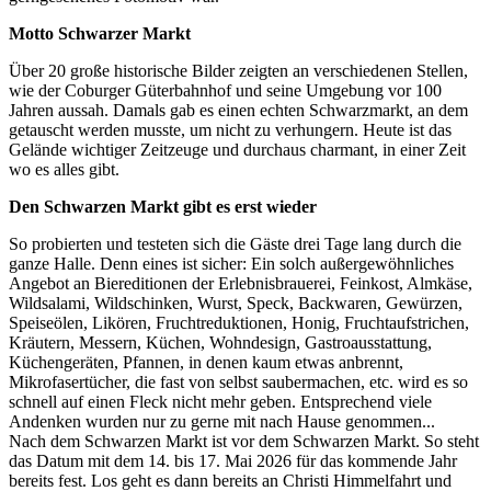
Motto Schwarzer Markt
Über 20 große historische Bilder zeigten an verschiedenen Stellen,
wie der Coburger Güterbahnhof und seine Umgebung vor 100
Jahren aussah. Damals gab es einen echten Schwarzmarkt, an dem
getauscht werden musste, um nicht zu verhungern. Heute ist das
Gelände wichtiger Zeitzeuge und durchaus charmant, in einer Zeit
wo es alles gibt.
Den Schwarzen Markt gibt es erst wieder
So probierten und testeten sich die Gäste drei Tage lang durch die
ganze Halle. Denn eines ist sicher: Ein solch außergewöhnliches
Angebot an Biereditionen der Erlebnisbrauerei, Feinkost, Almkäse,
Wildsalami, Wildschinken, Wurst, Speck, Backwaren, Gewürzen,
Speiseölen, Likören, Fruchtreduktionen, Honig, Fruchtaufstrichen,
Kräutern, Messern, Küchen, Wohndesign, Gastroausstattung,
Küchengeräten, Pfannen, in denen kaum etwas anbrennt,
Mikrofasertücher, die fast von selbst saubermachen, etc. wird es so
schnell auf einen Fleck nicht mehr geben. Entsprechend viele
Andenken wurden nur zu gerne mit nach Hause genommen...
Nach dem Schwarzen Markt ist vor dem Schwarzen Markt. So steht
das Datum mit dem 14. bis 17. Mai 2026 für das kommende Jahr
bereits fest. Los geht es dann bereits an Christi Himmelfahrt und