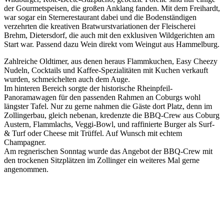
der Gourmetspeisen, die großen Anklang fanden. Mit dem Freihardt,
war sogar ein Sternerestaurant dabei und die Bodenständigen
verzehrten die kreativen Bratwurstvariationen der Fleischerei
Brehm, Dietersdorf, die auch mit den exklusiven Wildgerichten am
Start war. Passend dazu Wein direkt vom Weingut aus Hammelburg.
Zahlreiche Oldtimer, aus denen heraus Flammkuchen, Easy Cheezy
Nudeln, Cocktails und Kaffee-Spezialitäten mit Kuchen verkauft
wurden, schmeichelten auch dem Auge.
Im hinteren Bereich sorgte der historische Rheinpfeil-
Panoramawagen für den passenden Rahmen an Coburgs wohl
längster Tafel. Nur zu gerne nahmen die Gäste dort Platz, denn im
Zollingerbau, gleich nebenan, kredenzte die BBQ-Crew aus Coburg
Austern, Flammlachs, Veggi-Bowl, und raffinierte Burger als Surf-
& Turf oder Cheese mit Trüffel. Auf Wunsch mit echtem
Champagner.
Am regnerischen Sonntag wurde das Angebot der BBQ-Crew mit
den trockenen Sitzplätzen im Zollinger ein weiteres Mal gerne
angenommen.