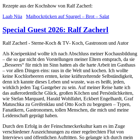
Rezepte aus der Kochshow von Ralf Zacherl:
Laab Nüa
Maibockrücken auf Spargel – Brot – Salat
Special Guest 2026: Ralf Zacherl
Ralf Zacherl - Sterne-Koch & TV- Koch, Gastronom und Autor
Als Kneipenkind wollte ich nach Abschluss meiner Kochausbildung
– die so gar nicht den Vorstellungen meiner Eltern entsprach, da sie
„Besseres“ für mich im Sinn hatten als die harte Arbeit im Gasthaus
– vor allen Dingen eins: raus in die Welt und kochen. Ich wollte
keine Kochlorbeeren ernten, keine kräftezehrende Selbständigkeit,
denn ich kannte dieses Leben und wusste, was es heißt, jeden,
wirklich jeden Tag Gastgeber zu sein. Auf meiner Reise hatte ich
das außerordentliche Glück, großen Köchen und Persönlichkeiten,
wie Stefan Marquard, Harald Wohlfahrt, Eckbert Engelhardt, Graf
Matuschka zu Greifenklau und Otto Koch zu begegnen – Typen,
Fanatikern, Gastronomen, tollen Menschen, die mich und meine
Leidenschaft geprägt haben.
Durch den Erfolg in der Feinschmeckerkultur kam es im Zuge
verschiedener Auszeichnungen zu einer regelrechten Flut von
Interviews und öffentlichen Auftritten. So gelangte ich durch mein