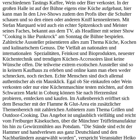
verschiedenen Tastings Kaffee, Wein oder Bier verkostet. In der
großen Halle ist auf der Bühne eigens eine Küche aufgebaut, hier
kann man In den Live-Shows zudem den Profis über die Schulter
schauen und so den einen oder anderen Kniff kennenlernen. Mit
Stefan Marquard wird auch ein echter Spitzenkoch und Meister
seines Faches, bekannt aus dem TV, als Headliner mit seiner Show
"Cooking is like Punkrock" am Sonntag die Bühne bespielen.
Zahlreiche Aussteller präsentieren alles zum Thema Küche, Kochen
und kulinarischem Genuss. Die Vielfalt an nationalen und
internationalen Spezialitäten, Feinkost und Bioprodukten, neuester
Küchentechnik und trendigen Küchen-Accessoires lässt keine
Wünsche offen. Die teilweise extrem exotischen Aussteller sind so
in keinem Kaufhaus zu erleben und online kann man eben weder
schmecken, noch riechen. Echte Menschen sind doch allemal
authentischer als ein Mausklick. Egal ob Sie einkaufen oder Wein
verkosten oder nur eine Küchenmaschine testen möchten, auf dem
Schwarzen Markt in Coburg können Sie nach Herzenslust
probieren, entdecken und kaufen. Im Außenbereich eröffnet sich
dem Besucher mit der Flamme & Glut-Area ein zusätzlicher
Themenbereich mit zahlreichen Anbietern zum Thema Grillen und
Outdoor-Cooking. Das Angebot ist unglaublich vielfältig und reicht
vom Freiburger Käsekuchen, über die Münchner Trüffelmanufaktur
bis hin zu Gewürzmühlen aus Potsdam. "Die Stände sind echt der
Hammer und handverlesen aus ganz Deutschland und den
Nachbarländern ausgewählt worden", verspricht Veranstalter Heiko