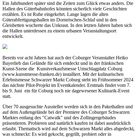
Ein Jahrhundert später sind die Zeiten zum Glück etwas anders. Die
Hallen des Güterbahnhofes könnten sicherlich viele Geschichten
erzählen. Es ist Ruhe eingekehrt. Lange lagen die alten
Güterabfertigungshallen im Dornröschen-Schlaf und in den
Gleisbetten wucherte das Unkraut. In den letzten Jahren haben sich
die Hallen unterdessen zu einem urbanen Veranstaltungsort
entwickelt.
Bereits vor acht Jahren hat auch der Coburger Veranstalter Heiko
Bayerlieb das Gelände für sich entdeckt und in der fränkischen
Kunst-Szene die Kunstverkaufsmesse Umschlagplatz Coburg
(www.kunstmesse-franken.de) installiert. Mit der kulinarischen
Erlebnismesse Schwarzer Markt Coburg steht im Frühsommer 2024
das nächste Pilot-Projekt im Eventkalender. Erstmals findet vom 7.
bis 9. Juni ein für Coburg noch nie dagewesener Kulinarik-Event
statt.
Über 70 ausgesuchte Aussteller werden sich in den Pakethallen und
auf dem Außengelände bei der Premiere des Coburger Schwarzen
Marktes entlang des "Catwalk" und des Zollingergebäudes
präsentieren. Probieren und natürlich kaufen ist dabei ausdrücklich
erlaubt. Thematisch wird auf dem Schwarzen Markt alles abgedeckt,
was schmeckt: Es wird gekocht, gegrillt, probiert oder in