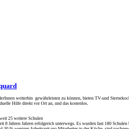
rquard
SchülerInnen weiterhin gewährleisten zu können, bieten TV-und Ster
elle Hilfe direkt vor Ort an, und das kostenlos.
it 25 weitere Schulen
eit 8 Jahren Jahren erfolgreich unterwegs. Es wurden fast 180 Schulen
30 % weniger Arbeitszeit pro Mitarbeiter in der Küche, sind nachgew