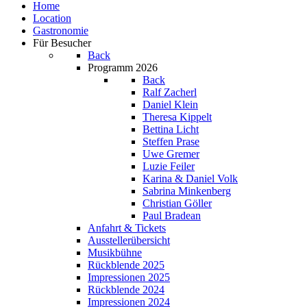
Home
Location
Gastronomie
Für Besucher
Back
Programm 2026
Back
Ralf Zacherl
Daniel Klein
Theresa Kippelt
Bettina Licht
Steffen Prase
Uwe Gremer
Luzie Feiler
Karina & Daniel Volk
Sabrina Minkenberg
Christian Göller
Paul Bradean
Anfahrt & Tickets
Ausstellerübersicht
Musikbühne
Rückblende 2025
Impressionen 2025
Rückblende 2024
Impressionen 2024