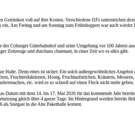
 Getränken voll auf ihre Kosten. Verschiedene DJ's unterstrichen deze
 ein. Am Freitag und am Sonntag zum Frühshoppen war auch wieder Dj
 wie der Coburger Güterbahnhof und seine Umgebung vor 100 Jahren au
er Zeitzeuge und durchaus charmant, in einer Zeit wo es alles gibt.
anze Halle. Denn eines ist sicher: Ein solch außergewöhnliches Angebot 
ren, Fruchtreduktionen, Honig, Fruchtaufstrichen, Kräutern, Messern
 saubermachen, etc. wird es so schnell auf einen Fleck nicht mehr geb
 Datum mit dem 14. bis 17. Mai 2026 für das kommende Jahr bereits fe
tsetzung gleich über 4 ganze Tage. Im Hintergrund werden bereits fle
als Stargast in die Alte Pakethalle kommt.