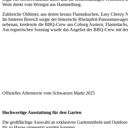
Wein direkt vom Weingut aus Hammelburg.
Zahlreiche Oldtimer, aus denen heraus Flammkuchen, Easy Cheezy Nu
Im hinteren Bereich sorgte der historische Rheinpfeil-Panoramawage
nebenan, kredenzte die BBQ-Crew aus Coburg Austern, Flammlachs, V
Am regnerischen Sonntag wurde das Angebot der BBQ-Crew mit den t
Offizielles Aftermovie vom Schwarzen Markt 2025
Hochwertige Ausstattung für den Garten
Die großflächige Auswahl an exklusiven Gartenmöbeln und Outdoor-Ho
für zu Hause umgesetzt werden konnten.