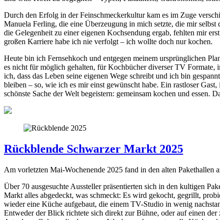
Durch den Erfolg in der Feinschmeckerkultur kam es im Zuge verschi
Manuela Ferling, die eine Überzeugung in mich setzte, die mir selbs
die Gelegenheit zu einer eigenen Kochsendung ergab, fehlten mir ers
großen Karriere habe ich nie verfolgt – ich wollte doch nur kochen.
Heute bin ich Fernsehkoch und entgegen meinem ursprünglichen Plan s
es nicht für möglich gehalten, für Kochbücher diverser TV Formate, 
ich, dass das Leben seine eigenen Wege schreibt und ich bin gespann
bleiben – so, wie ich es mir einst gewünscht habe. Ein rastloser Gas
schönste Sache der Welt begeistern: gemeinsam kochen und essen. Daf
Rückblende Schwarzer Markt 2025
Am vorletzten Mai-Wochenende 2025 fand in den alten Pakethallen a
Über 70 ausgesuchte Aussteller präsentierten sich in den kultigen P
Markt alles abgedeckt, was schmeckt: Es wird gekocht, gegrillt, probi
wieder eine Küche aufgebaut, die einem TV-Studio in wenig nachstan
Entweder der Blick richtete sich direkt zur Bühne, oder auf einen de