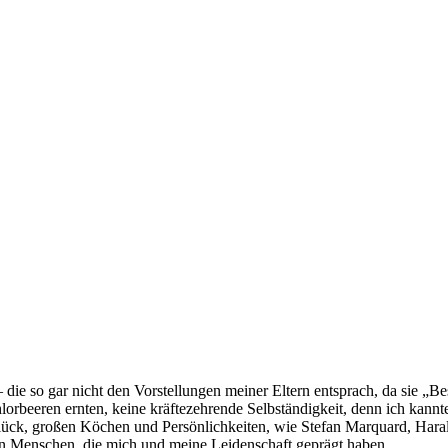
e so gar nicht den Vorstellungen meiner Eltern entsprach, da sie „Bess
lorbeeren ernten, keine kräftezehrende Selbständigkeit, denn ich kannt
 Glück, großen Köchen und Persönlichkeiten, wie Stefan Marquard, Har
en Menschen, die mich und meine Leidenschaft geprägt haben.