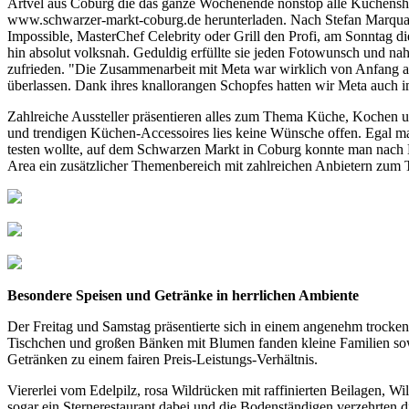
Artvel aus Coburg die das ganze Wochenende nonstop alle Küchensho
www.schwarzer-markt-coburg.de herunterladen. Nach Stefan Marquard
Impossible, MasterChef Celebrity oder Grill den Profi, am Sonntag die
hin absolut volksnah. Geduldig erfüllte sie jeden Fotowunsch und na
zufrieden. "Die Zusammenarbeit mit Meta war wirklich von Anfang an h
überlassen. Dank ihres knallorangen Schopfes hatten wir Meta auch i
Zahlreiche Aussteller präsentieren alles zum Thema Küche, Kochen un
und trendigen Küchen-Accessoires lies keine Wünsche offen. Egal m
testen wollte, auf dem Schwarzen Markt in Coburg konnte man nach 
Area ein zusätzlicher Themenbereich mit zahlreichen Anbietern zum 
Besondere Speisen und Getränke in herrlichen Ambiente
Der Freitag und Samstag präsentierte sich in einem angenehm trock
Tischchen und großen Bänken mit Blumen fanden kleine Familien sow
Getränken zu einem fairen Preis-Leistungs-Verhältnis.
Viererlei vom Edelpilz, rosa Wildrücken mit raffinierten Beilagen, W
sogar ein Sternerestaurant dabei und die Bodenständigen verzehrten d