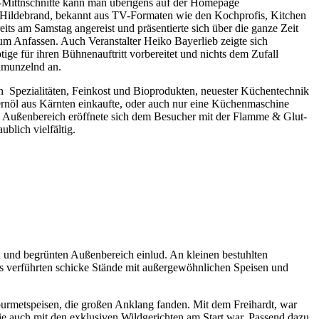
-Mittnschnitte kann man überigens auf der Homepage
 Hildebrand, bekannt aus TV-Formaten wie den Kochprofis, Kitchen
eits am Samstag angereist und präsentierte sich über die ganze Zeit
um Anfassen. Auch Veranstalter Heiko Bayerlieb zeigte sich
ige für ihren Bühnenauftritt vorbereitet und nichts dem Zufall
chmunzelnd an.
en Spezialitäten, Feinkost und Bioprodukten, neuester Küchentechnik
rnöl aus Kärnten einkaufte, oder auch nur eine Küchenmaschine
 Außenbereich eröffnete sich dem Besucher mit der Flamme & Glut-
lich vielfältig.
und begrünten Außenbereich einlud. An kleinen bestuhlten
s verführten schicke Stände mit außergewöhnlichen Speisen und
Gourmetspeisen, die großen Anklang fanden. Mit dem Freihardt, war
die auch mit den exklusiven Wildgerichten am Start war. Passend dazu