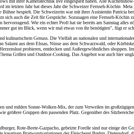
ws mit ihrer Kameratechnik live eingespielt haben. Alle Küchenshow
 im letzten Jahr hat dieses Jahr die Schweizer Fernseh-Köchin Meta
 Bühne bespielt. Die Schweizerin war mit ihrer Assistentin Patricia ber
hm sich auch die Zeit für Gespräche. Sozusagen eine Fernseh-Köchin z
ervorragend. Wie ein echter Profi hat sie bereits am Samstag alles nöt
mmer gut im Blick, wenn wir mal etwas von ihr benötigten", fügt er s
d kulinarischem Genuss. Die Vielfalt an nationalen und international
an Salami aus dem Elssas, Nüsse aus dem Schwarzwald, oder Kürbiske
Herzenslust probieren, entdecken und Außergewöhnliches shoppen. Im
Thema Grillen und Outdoor-Cooking. Das Angebot war auch hier unglaub
enen und milden Sonne-Wolken-Mix, der zum Verweilen im großzügigen 
ie größere Gruppen den passenden Platz. Gegenüber des Sitzbereiche
ildburger, Rote-Beete-Gazpacho, gebeizte Forelle sind nur einige der 
ie kreativen Bratwurstvariationen der Fleischerei Brehm, Dietersdorf, 