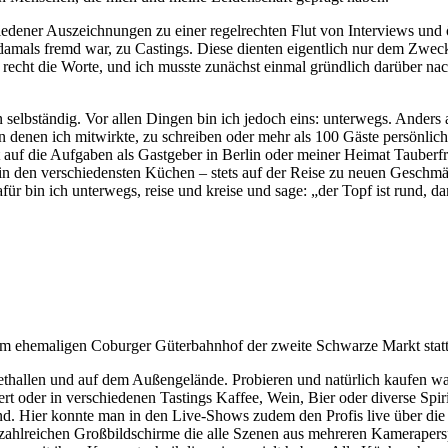
edener Auszeichnungen zu einer regelrechten Flut von Interviews und ö
t damals fremd war, zu Castings. Diese dienten eigentlich nur dem Zwe
t recht die Worte, und ich musste zunächst einmal gründlich darüber n
elbständig. Vor allen Dingen bin ich jedoch eins: unterwegs. Anders al
in denen ich mitwirkte, zu schreiben oder mehr als 100 Gäste persönli
t auf die Aufgaben als Gastgeber in Berlin oder meiner Heimat Tauberf
t, in den verschiedensten Küchen – stets auf der Reise zu neuen Geschm
ür bin ich unterwegs, reise und kreise und sage: „der Topf ist rund,
m ehemaligen Coburger Güterbahnhof der zweite Schwarze Markt statt
akethallen und auf dem Außengelände. Probieren und natürlich kaufen 
ert oder in verschiedenen Tastings Kaffee, Wein, Bier oder diverse Spi
d. Hier konnte man in den Live-Shows zudem den Profis live über die 
r zahlreichen Großbildschirme die alle Szenen aus mehreren Kamerapers