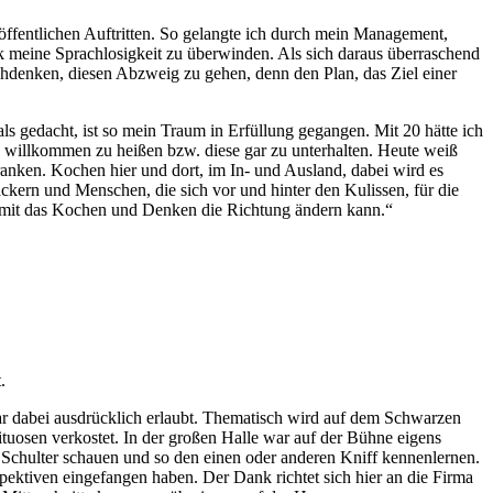
ffentlichen Auftritten. So gelangte ich durch mein Management,
ck meine Sprachlosigkeit zu überwinden. Als sich daraus überraschend
achdenken, diesen Abzweig zu gehen, denn den Plan, das Ziel einer
s gedacht, ist so mein Traum in Erfüllung gegangen. Mit 20 hätte ich
ch willkommen zu heißen bzw. diese gar zu unterhalten. Heute weiß
ranken. Kochen hier und dort, im In- und Ausland, dabei wird es
äckern und Menschen, die sich vor und hinter den Kulissen, für die
 damit das Kochen und Denken die Richtung ändern kann.“
.
war dabei ausdrücklich erlaubt. Thematisch wird auf dem Schwarzen
rituosen verkostet. In der großen Halle war auf der Bühne eigens
Schulter schauen und so den einen oder anderen Kniff kennenlernen.
pektiven eingefangen haben. Der Dank richtet sich hier an die Firma